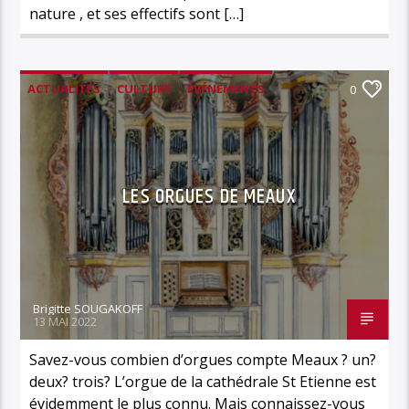
nature , et ses effectifs sont […]
ACTUALITÉS
CULTURE
ÉVÉNEMENTS
0
HISTOIRE
MUSIQUE LOCALE
LES ORGUES DE MEAUX
Brigitte SOUGAKOFF
13 MAI 2022
Savez-vous combien d’orgues compte Meaux ? un?
deux? trois? L’orgue de la cathédrale St Etienne est
évidemment le plus connu. Mais connaissez-vous