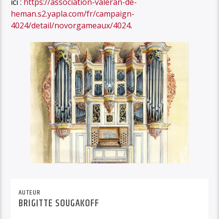
ici :
https://association-valeran-de-
heman.s2.yapla.com/fr/campaign-
4024/detail/novorgameaux/4024
.
AUTEUR
BRIGITTE SOUGAKOFF