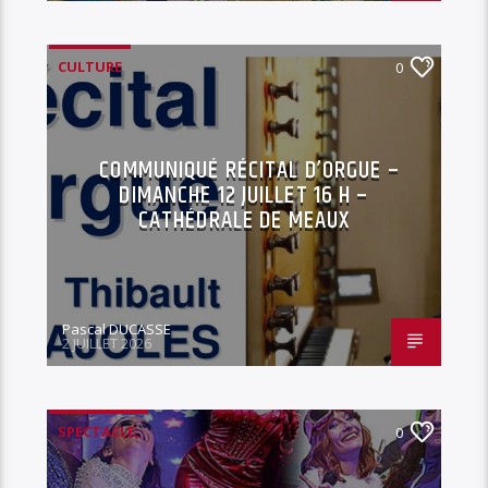
CULTURE
0
COMMUNIQUÉ RÉCITAL D’ORGUE –
DIMANCHE 12 JUILLET 16 H –
CATHÉDRALE DE MEAUX
Pascal DUCASSE
2 JUILLET 2026
SPECTACLE,
0