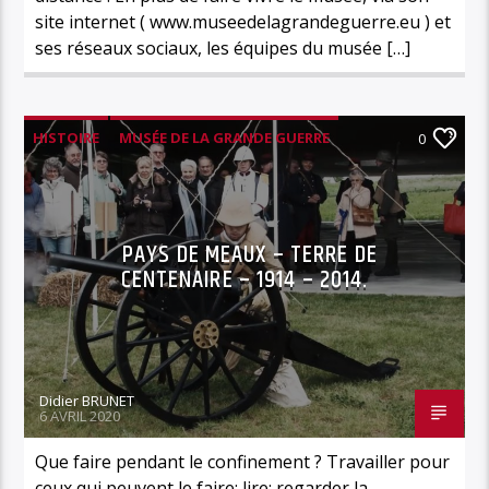
site internet ( www.museedelagrandeguerre.eu ) et
ses réseaux sociaux, les équipes du musée […]
HISTOIRE
MUSÉE DE LA GRANDE GUERRE
0
PAYS DE MEAUX – TERRE DE
CENTENAIRE – 1914 – 2014.
Didier BRUNET
6 AVRIL 2020
Que faire pendant le confinement ? Travailler pour
ceux qui peuvent le faire; lire; regarder la