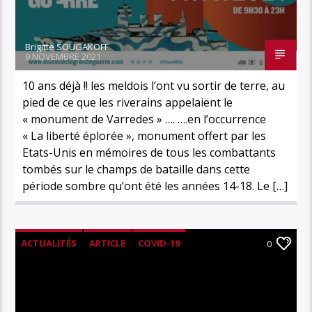
Brigitte SOUGAKOFF
9 NOVEMBRE 2021
10 ans déjà !! les meldois l’ont vu sortir de terre, au
pied de ce que les riverains appelaient le
« monument de Varredes » …. ….en l’occurrence
« La liberté éplorée », monument offert par les
Etats-Unis en mémoires de tous les combattants
tombés sur le champs de bataille dans cette
période sombre qu’ont été les années 14-18. Le […]
ACTUALITÉS
ARTICLE
COVID-19
0
CULTURE
HISTOIRE
LOISIRS
MUSÉE DE LA GRANDE GUERRE