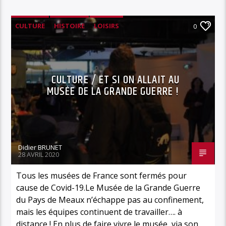
CULTURE
HISTOIRE
LOISIRS
0
MUSÉE DE LA GRANDE GUERRE
TOURISME
CULTURE / ET SI ON ALLAIT AU
MUSÉE DE LA GRANDE GUERRE !
Didier BRUNET
28 AVRIL 2020
Tous les musées de France sont fermés pour
cause de Covid-19.Le Musée de la Grande Guerre
du Pays de Meaux n’échappe pas au confinement,
mais les équipes continuent de travailler…. à
distance ! En plus de faire vivre le musée, via son