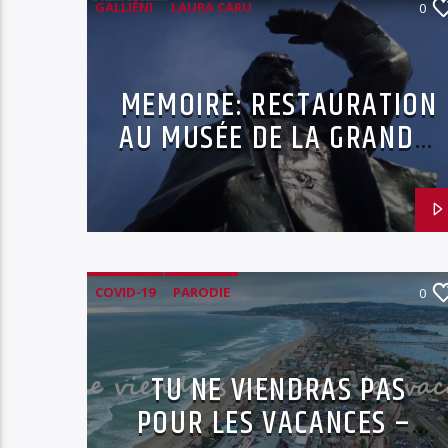
GALLIÉNI
LAURA CARU
0
MUSÉE DE LA GRANDE GUERRE
RESTAURATION OEUVRE D'ART
MEMOIRE: RESTAURATION
AU MUSÉE DE LA GRANDE
GUERRE.
COVID-19
PARODIE
0
TU NE VIENDRAS PAS
POUR LES VACANCES –