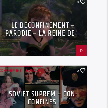
0
LE DÉCONFINEMENT –
PARODIE – LA REINE DES
NEIGES
CONFINEMENT
HUMOUR
0
SOVIET SUPREM
SOVIET SUPREM – CON-
CONFINÉS