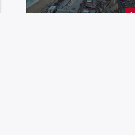
COVID PARODIE DE DAVID
& JONATHAN/FRED TANTO
PAGES
1
2
3
4