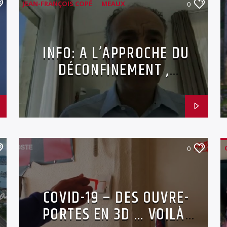
JEAN-FRANÇOIS COPÉ
MEAUX
0
PAYS DE MEAUX
INFO: A L’APPROCHE DU
DÉCONFINEMENT ,
RENCONTRE AVEC JEAN-
FRANÇOIS COPÉ
0
COVID-19 – DES OUVRE-
PORTES EN 3D … VOILÀ