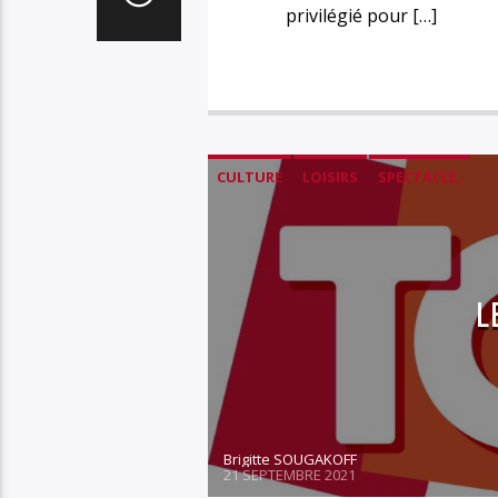
privilégié pour […]
CULTURE
LOISIRS
SPECTACLE,
L
Brigitte SOUGAKOFF
21 SEPTEMBRE 2021