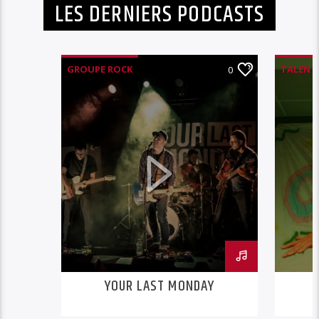
LES DERNIERS PODCASTS
GROUPE ROCK
TALENTS
0
MYLENE
TALENTS RPM - PAR
MYLENE D
YOUR LAST MONDAY