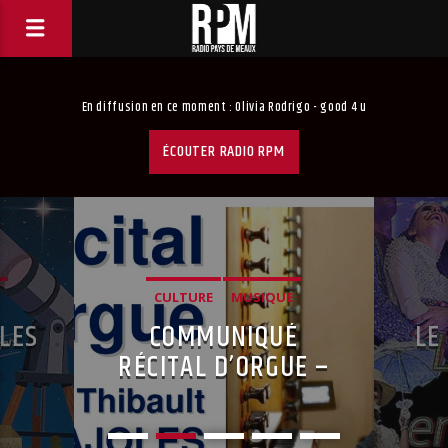
En diffusion en ce moment :
Olivia Rodrigo - good 4 u
ÉCOUTER RADIO RPM
SPECTACLE,
LE CINÉMA EN FOLIE
E –
EN MEAUX
LLET
ALE