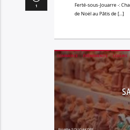
Ferté-sous-Jouarre -: Cha
1
de Noël au Pâtis de […]
COMMERCE
ÉVÉNEMENTS
LOISIRS
S
Brigitte SOUGAKOFF