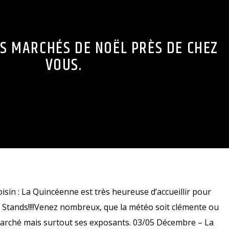
ES MARCHÉS DE NOËL PRÈS DE CHEZ
VOUS.
in : La Quincéenne est très heureuse d’accueillir pour
40 Stands!!!!Venez nombreux, que la météo soit clémente ou
 marché mais surtout ses exposants. 03/05 Décembre – La