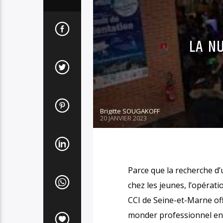
LA NU
Brigitte SOUGAKOFF
20 JANVIER 2023
Parce que la recherche d’
chez les jeunes, l’opérati
CCI de Seine-et-Marne off
monder professionnel en t