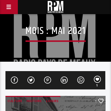
MOIS :
MAI 2021
1
CULTURE
HISTOIRE
LOISIRS
1