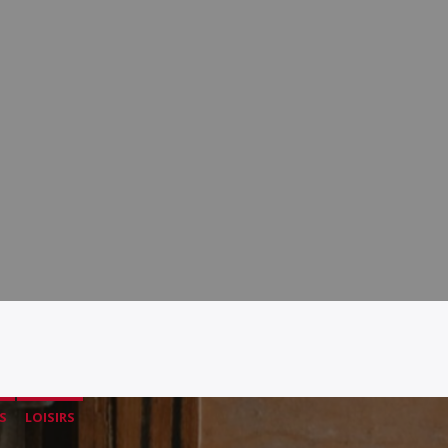
S
LOISIRS