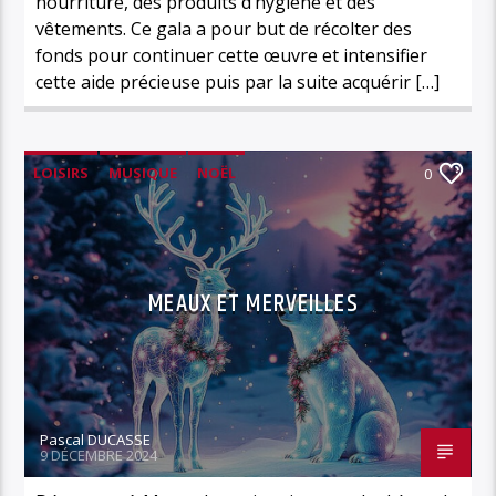
nourriture, des produits d’hygiène et des
vêtements. Ce gala a pour but de récolter des
fonds pour continuer cette œuvre et intensifier
cette aide précieuse puis par la suite acquérir […]
LOISIRS
MUSIQUE
NOËL
0
MEAUX ET MERVEILLES
Pascal DUCASSE
9 DÉCEMBRE 2024