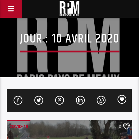
JOUR :
10 AVRIL 2020
COVID-19
0