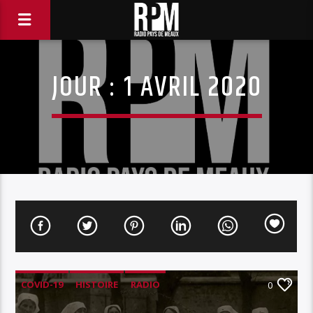
JOUR :
1 AVRIL 2020
COVID-19
HISTOIRE
RADIO
0