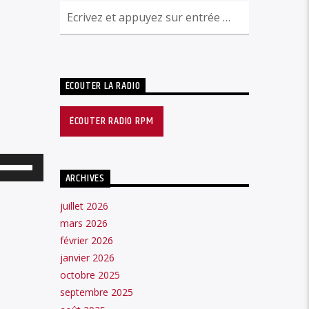
ÉCOUTER LA RADIO
ÉCOUTER RADIO RPM
Utilisez
ARCHIVES
les
flèches
juillet 2026
mars 2026
haut/bas
février 2026
pour
janvier 2026
augmenter
octobre 2025
ou
septembre 2025
diminuer