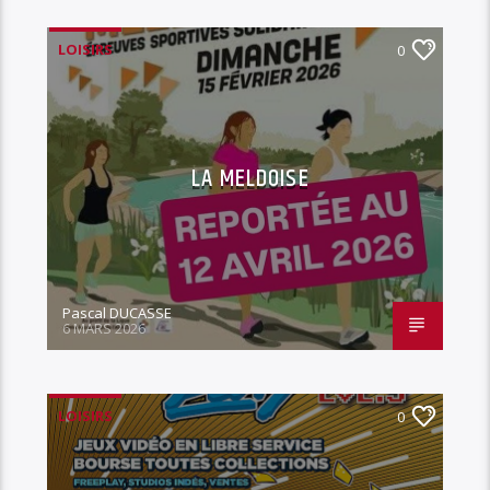
LOISIRS
0
LA MELDOISE
Pascal DUCASSE
6 MARS 2026
LOISIRS
0