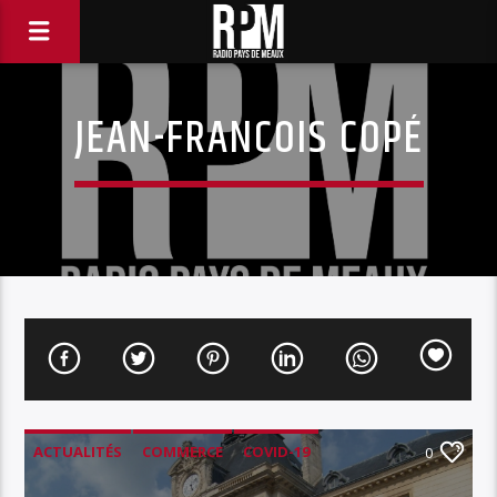
JEAN-FRANCOIS COPÉ
ACTUALITÉS
COMMERCE
COVID-19
0
LOISIRS
SANTÉ