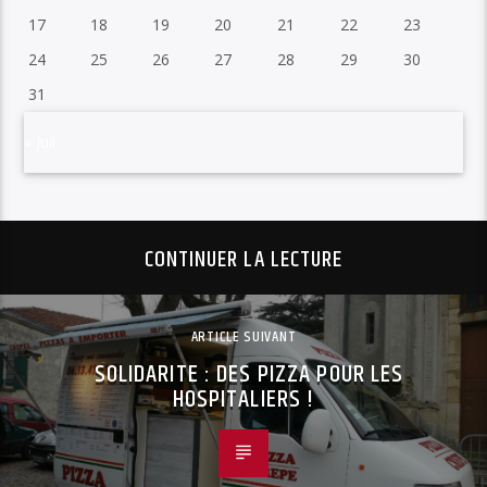
17
18
19
20
21
22
23
24
25
26
27
28
29
30
31
« Juil
CONTINUER LA LECTURE
ARTICLE SUIVANT
SOLIDARITE : DES PIZZA POUR LES
HOSPITALIERS !