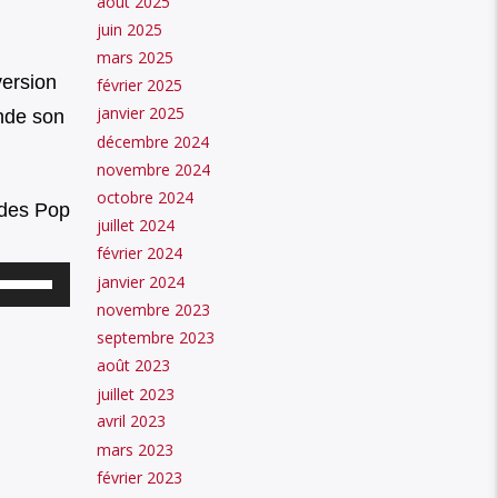
août 2025
juin 2025
mars 2025
version
février 2025
janvier 2025
ande son
décembre 2024
novembre 2024
octobre 2024
 des Pop
juillet 2024
février 2024
Utilisez
janvier 2024
novembre 2023
les
septembre 2023
flèches
août 2023
haut/bas
juillet 2023
pour
avril 2023
augmenter
mars 2023
février 2023
ou