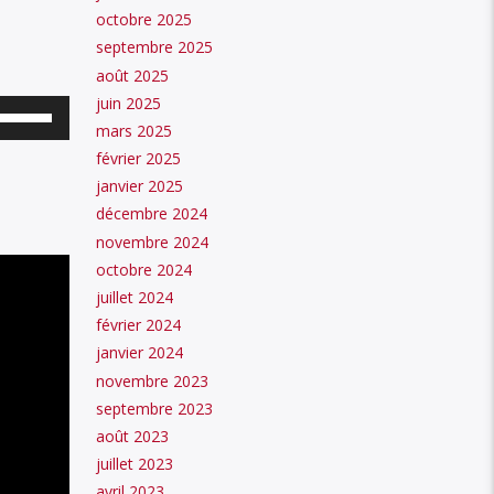
octobre 2025
septembre 2025
août 2025
juin 2025
Utilisez
mars 2025
les
février 2025
flèches
janvier 2025
haut/bas
décembre 2024
novembre 2024
pour
octobre 2024
augmenter
juillet 2024
ou
février 2024
diminuer
janvier 2024
le
novembre 2023
septembre 2023
volume.
août 2023
juillet 2023
avril 2023