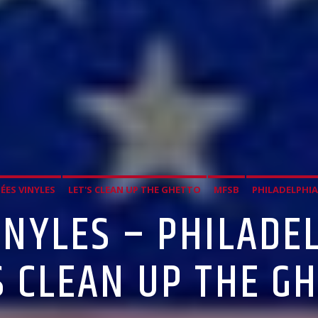
ÉES VINYLES
LET'S CLEAN UP THE GHETTO
MFSB
PHILADELPHI
INYLES – PHILADE
S CLEAN UP THE G