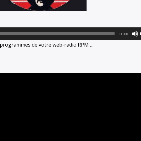
00:00
s programmes de votre web-radio RPM …