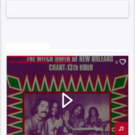
« Juil
VOUS AIMEREZ AUSSI
LES ANNÉES VINYLES
REDBONE
0