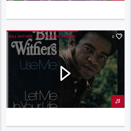
LES ANNEES VINYLES – REDBONE – THE WITCH
QUEEN OF NEW-ORLEANS
BILL WITHER
LES ANNÉES VINYLES
0
LES ANNEES VINYLES – BILL WITHERS – USE ME