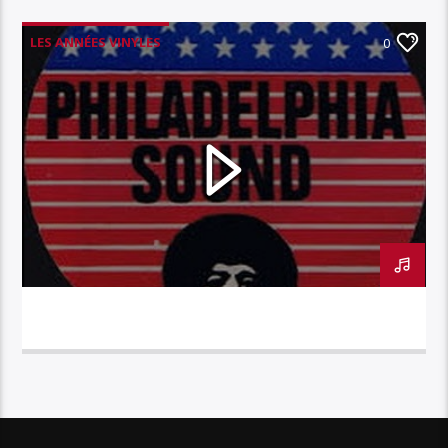
LES ANNÉES VINYLES
0
LET'S CLEAN UP THE GHETTO
MFSB
PHILADELPHIA SOUND
LES ANNEES VINYLES – PHILADELPHIA SOUND –
LET’S CLEAN UP THE GHETTO