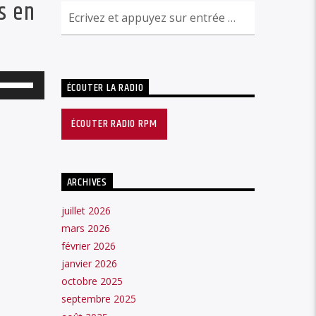
s en
Utilisez
ÉCOUTER LA RADIO
les
ÉCOUTER RADIO RPM
flèches
haut/bas
pour
ARCHIVES
augmenter
ou
juillet 2026
mars 2026
diminuer
février 2026
le
janvier 2026
volume.
octobre 2025
septembre 2025