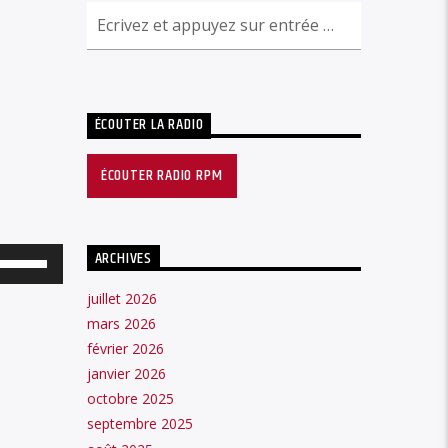
ÉCOUTER LA RADIO
ÉCOUTER RADIO RPM
ARCHIVES
Utilisez
les
juillet 2026
flèches
mars 2026
février 2026
haut/bas
janvier 2026
pour
octobre 2025
augmenter
septembre 2025
ou