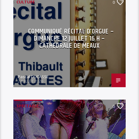
CULTURE
0
COMMUNIQUÉ RÉCITAL D’ORGUE –
DIMANCHE 12 JUILLET 16 H –
CATHÉDRALE DE MEAUX
Pascal DUCASSE
2 JUILLET 2026
SPECTACLE,
0