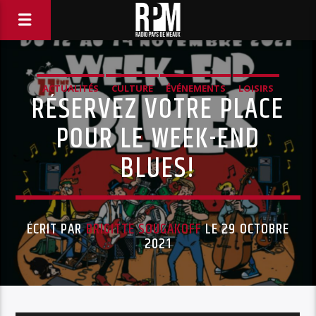
ACTUALITÉS
CULTURE
ÉVÉNEMENTS
LOISIRS
RÉSERVEZ VOTRE PLACE
MUSIQUE
SPECTACLE,
POUR LE WEEK-END
BLUES!
ÉCRIT PAR
BRIGITTE SOUGAKOFF
LE 29 OCTOBRE
2021