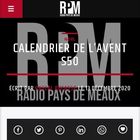
NOËL
CALENDRIER DE L’AVENT
S50
ÉCRIT PAR
PASCAL DUCASSE
LE 13 DÉCEMBRE 2020