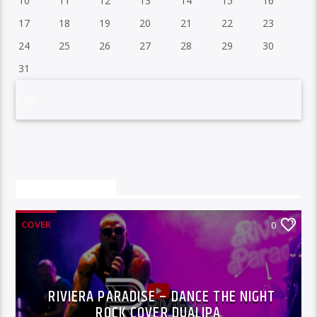
10
11
12
13
14
15
16
17
18
19
20
21
22
23
24
25
26
27
28
29
30
31
« Juil
VOUS AIMEREZ AUSSI
COVER
0
RIVIERA PARADISE – DANCE THE NIGHT
ROCK COVER DUALIPA