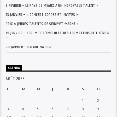
3 FÉVRIER – LE PAYS DE MEAUX A UN INCROYABLE TALENT –
13 JANVIER – « CONCERT CORDES ET INVITÉS »-
PRIX « JEUNES TALENTS DE SEINE-ET-MARNE »
19 JANVIER – FORUM DE L’EMPLOI ET DES FORMATIONS DE L’AÉRIEN
–
20 JANVIER – BALADE NATURE –
AGENDA
AOÛT 2026
L
M
M
J
V
S
D
1
2
3
4
5
6
7
8
9