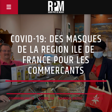
COVID-19: DES MASQUES
DE LA REGION ILE DE
FRANCE POUR LES
COMMERCANTS
COMMERÇANTS
COVID-19
HAMIDA REZEG
MASQUES
MEAUX
RÉGION ILE DE FRANCE
SOLIDARITÉ