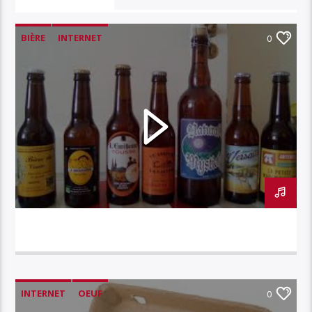
VOUS AIMEREZ AUSSI
BIÈRE
INTERNET
0
INTERNET // LA BIÈRE
INTERNET
OEUF
0