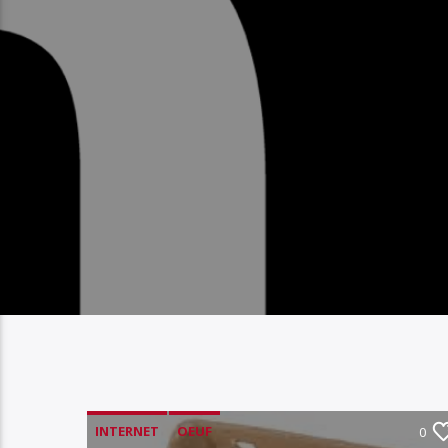
INTERNET
OEUF
0