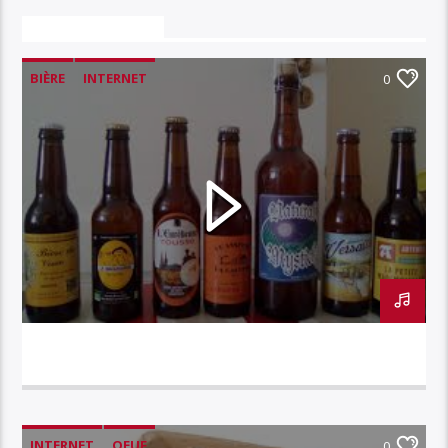
VOUS AIMEREZ AUSSI
BIÈRE
INTERNET
0
INTERNET // LA BIÈRE
INTERNET
OEUF
0