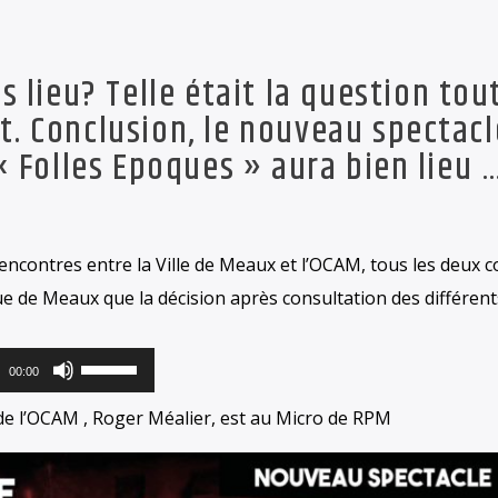
s lieu? Telle était la question tou
. Conclusion, le nouveau spectacl
« Folles Epoques » aura bien lieu 
encontres entre la Ville de Meaux et l’OCAM, tous les deux c
e de Meaux que la décision après consultation des différent
Lecteur
Utilisez
00:00
audio
les
de l’OCAM , Roger Méalier, est au Micro de RPM
flèches
haut/bas
pour