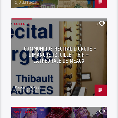
2 JUILLET 2026
CULTURE
0
COMMUNIQUÉ RÉCITAL D’ORGUE –
DIMANCHE 12 JUILLET 16 H –
CATHÉDRALE DE MEAUX
Pascal DUCASSE
2 JUILLET 2026
SPECTACLE,
0