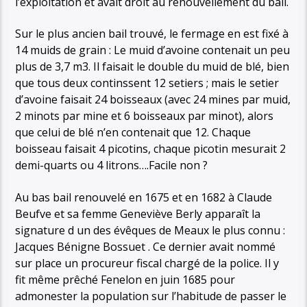
l’exploitation et avait droit au renouvellement du bail.
Sur le plus ancien bail trouvé, le fermage en est fixé à
14 muids de grain : Le muid d’avoine contenait un peu
plus de 3,7 m3. Il faisait le double du muid de blé, bien
que tous deux continssent 12 setiers ; mais le setier
d’avoine faisait 24 boisseaux (avec 24 mines par muid,
2 minots par mine et 6 boisseaux par minot), alors
que celui de blé n’en contenait que 12. Chaque
boisseau faisait 4 picotins, chaque picotin mesurait 2
demi-quarts ou 4 litrons….Facile non ?
Au bas bail renouvelé en 1675 et en 1682 à Claude
Beufve et sa femme Geneviève Berly apparaît la
signature d un des évêques de Meaux le plus connu :
Jacques Bénigne Bossuet . Ce dernier avait nommé
sur place un procureur fiscal chargé de la police. Il y
fit même prêché Fenelon en juin 1685 pour
admonester la population sur l’habitude de passer le