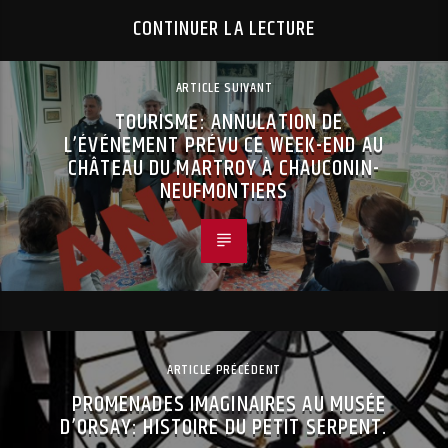
CONTINUER LA LECTURE
ARTICLE SUIVANT
TOURISME: ANNULATION DE
L’ÉVÉNEMENT PRÉVU CE WEEK-END AU
CHÂTEAU DU MARTROY À CHAUCONIN-
NEUFMONTIERS
ARTICLE PRÉCÉDENT
PROMENADES IMAGINAIRES AU MUSÉE
D’ORSAY: HISTOIRE DU PETIT SERPENT.