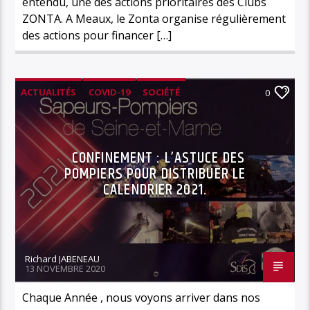
entendu, une des actions prioritaires des Clubs
ZONTA. A Meaux, le Zonta organise régulièrement
des actions pour financer […]
ACTUALITÉS
COVID-19
SOCIÉTÉ
0
SOLIDARITÉ
CONFINEMENT : L’ASTUCE DES
POMPIERS POUR DISTRIBUER LE
CALENDRIER 2021.
Richard JABENEAU
13 NOVEMBRE 2020
Chaque Année , nous voyons arriver dans nos