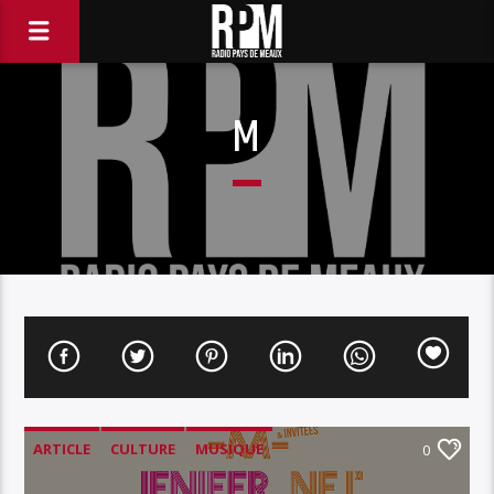
M
ARTICLE
CULTURE
MUSIQUE
0
MUSIQUE LOCALE
SPECTACLE,