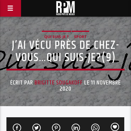
QUI SUIS-JE ?
SPORT
J’AI VÉCU PRÈS DE CHEZ-
VOUS…QUI SUIS-JE?(9)
ÉCRIT PAR
BRIGITTE SOUGAKOFF
LE 11 NOVEMBRE
2020