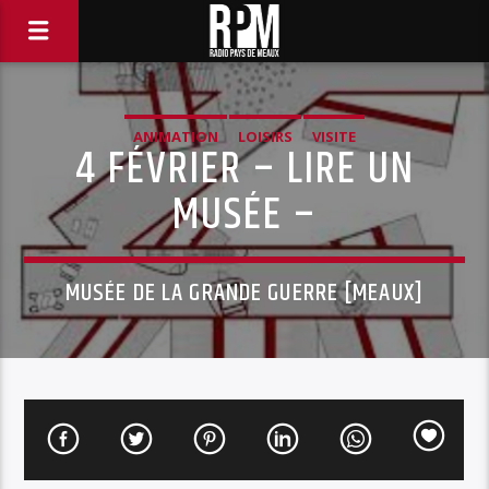
ANIMATION
LOISIRS
VISITE
4 FÉVRIER – LIRE UN
MUSÉE –
MUSÉE DE LA GRANDE GUERRE [MEAUX]