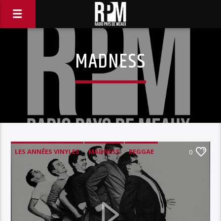
MADNESS
LES ANNÉES VINYLES
MADNESS
REGGAE
0
SKA
THE SELECTERS