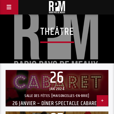
THEÂTRE
26
JAN 2024
SALLE DES FÊTES [MAISONCELLES-EN-BRIE]
26 JANVIER – DÎNER SPECTACLE CABARET –
« LA CROISIÈRE S’AMUSE »